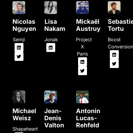
Nicolas
Lisa
Mickaël
Sebasti
Nguyen
Nakam
Austruy
Tortu
Semji
Jonak
Project
Boost
X
Conversio
Paris
Michael
Jean-
Antonin
Weisz
Denis
Lucas-
Valton
Rehfeld
Shapeheart